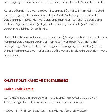
potansiyeliyle denizcilik sektörünün önemli mihenk taşlarından biridir.
Kurulduğundan bu yana güvenli taşımacılığı, kaliteli hizmeti, müşteri
memnuniyetini kendisine ilke edinen Gestaş olarak yeni dönemde,
yolcularımızın istedikleri yere güvenle gitmeleri konusunda çok daha
fazla çalışıyoruz. Siz değerli yolcularımıza ‘güvenli ulaşım’ hissini
verebilmek, birinci önceliğimiz.
Hizmet kalitemizi artırırken bizim için değişmeyecek tek unsur kaliteli ve
konforlu yolculuktan ödün vermemektir. Her geçen gün daha da
büyüyen, gelişen bir aile olmanın gururuyla, genç, dinamik, eğitimli,
bilinçli kadromuzla yeni ufuklara doğru yol aldık. Sizlerin ve bizlerin yolu
açık olsun...
KALİTE POLİTİKAMIZ VE DEĞERLERİMİZ
Kalite Politikamız
Çanakkale Boğazı, Ege ve Marmara Denizinde Yolcu, Araç ve Yük
Taşımacılığı Hizmeti veren Firmamızın Kalite Politikası:
- Güvenilir, Hızlı, 24 Saat Kesintisiz Hizmet Vererek Müşteri