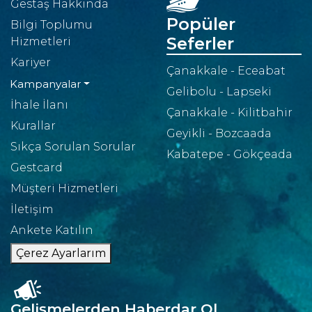
Gestaş Hakkında
Popüler
Bilgi Toplumu
Seferler
Hizmetleri
Kariyer
Çanakkale - Eceabat
Kampanyalar
Gelibolu - Lapseki
İhale İlanı
Çanakkale - Kilitbahir
Kurallar
Geyikli - Bozcaada
Sıkça Sorulan Sorular
Kabatepe - Gökçeada
Gestcard
Müşteri Hizmetleri
İletişim
Ankete Katılın
Çerez Ayarlarım
Gelişmelerden Haberdar Ol