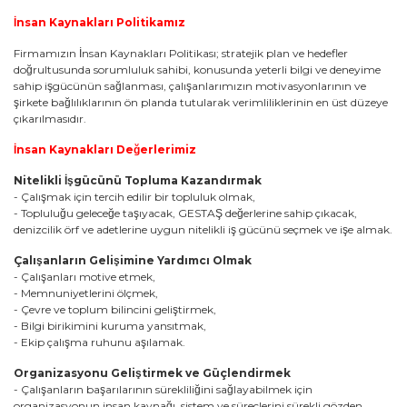
İnsan Kaynakları Politikamız
Firmamızın İnsan Kaynakları Politikası; stratejik plan ve hedefler
doğrultusunda sorumluluk sahibi, konusunda yeterli bilgi ve deneyime
sahip işgücünün sağlanması, çalışanlarımızın motivasyonlarının ve
şirkete bağlılıklarının ön planda tutularak verimliliklerinin en üst düzeye
çıkarılmasıdır.
İnsan Kaynakları Değerlerimiz
Nitelikli İşgücünü Topluma Kazandırmak
- Çalışmak için tercih edilir bir topluluk olmak,
- Topluluğu geleceğe taşıyacak, GESTAŞ değerlerine sahip çıkacak,
denizcilik örf ve adetlerine uygun nitelikli iş gücünü seçmek ve işe almak.
Çalışanların Gelişimine Yardımcı Olmak
- Çalışanları motive etmek,
- Memnuniyetlerini ölçmek,
- Çevre ve toplum bilincini geliştirmek,
- Bilgi birikimini kuruma yansıtmak,
- Ekip çalışma ruhunu aşılamak.
Organizasyonu Geliştirmek ve Güçlendirmek
- Çalışanların başarılarının sürekliliğini sağlayabilmek için
organizasyonun insan kaynağı, sistem ve süreçlerini sürekli gözden