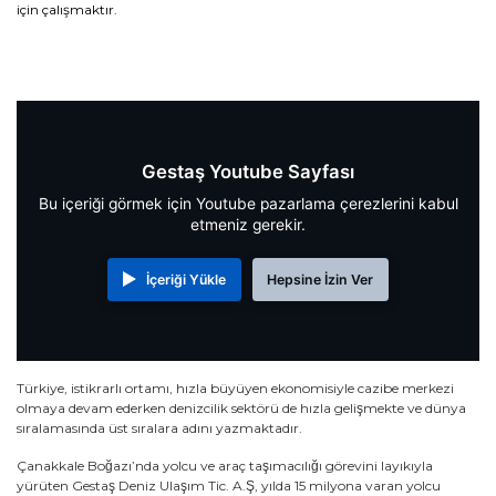
için çalışmaktır.
Gestaş Youtube Sayfası
Bu içeriği görmek için Youtube pazarlama çerezlerini kabul
etmeniz gerekir.
İçeriği Yükle
Hepsine İzin Ver
Türkiye, istikrarlı ortamı, hızla büyüyen ekonomisiyle cazibe merkezi
olmaya devam ederken denizcilik sektörü de hızla gelişmekte ve dünya
sıralamasında üst sıralara adını yazmaktadır.
Çanakkale Boğazı’nda yolcu ve araç taşımacılığı görevini layıkıyla
yürüten Gestaş Deniz Ulaşım Tic. A.Ş, yılda 15 milyona varan yolcu