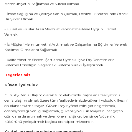
Memnuniyetini Sağlamak ve Sürekli Kılmak
- İnsan Sağlığına ve Çevreye Sahip Çıkmak, Denizcilik Sektöründe Örnek
Bir Şirket Olmak
- Ulusal ve Uluslar Arası Mevzuat ve Yönetmeliklere Uygun Hizmet
Vermek
- İç Müşteri Memnuniyetini Arttırmak ve Çalışanlarına Eğitimler Vererek
Katılımcı Olmalarını Sağlamak
- Kalite Yönetim Sistemi Şartlarına Uymak, İç ve Dış Denetimlerle
Sistemin Etkinliğini Sağlamak, Sistemi Sürekli İyileştirmek
Değerlerimiz
Güvenli yolculuk
GESTAŞ Deniz Ulaşım olarak tüm ekibimizle, başta ana faaliyetimiz
deniz ulaşımı olmak üzere tüm faaliyetlerimizde güvenli yolculuk ilkesini
ön planda tutmaktayız. Güvenli seyir yönetimini yerine getirmek,
operasyonel güvenliği sağlamak, güvenli yolculuk seviyesini her geçen
gün daha da artırmak ve de en önemlisi şirket içerisinde 'güvenlik'
kültürünü yerleştirmek başlıca prensiplerimizdendir.
Kaliteli hizmet ve müşteri memnuniyeti