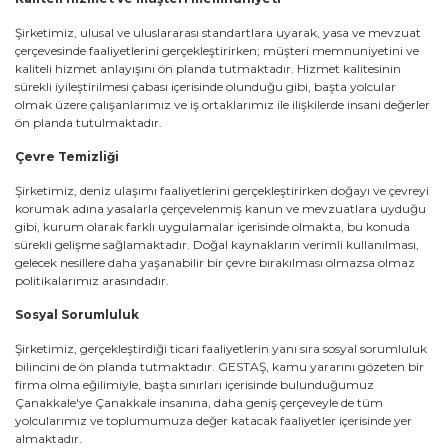
Şirketimiz, ulusal ve uluslararası standartlara uyarak, yasa ve mevzuat
çerçevesinde faaliyetlerini gerçekleştirirken; müşteri memnuniyetini ve
kaliteli hizmet anlayışını ön planda tutmaktadır. Hizmet kalitesinin
sürekli iyileştirilmesi çabası içerisinde olunduğu gibi, başta yolcular
olmak üzere çalışanlarımız ve iş ortaklarımız ile ilişkilerde insani değerler
ön planda tutulmaktadır.
Çevre Temizliği
Şirketimiz, deniz ulaşımı faaliyetlerini gerçekleştirirken doğayı ve çevreyi
korumak adına yasalarla çerçevelenmiş kanun ve mevzuatlara uyduğu
gibi, kurum olarak farklı uygulamalar içerisinde olmakta, bu konuda
sürekli gelişme sağlamaktadır. Doğal kaynakların verimli kullanılması,
gelecek nesillere daha yaşanabilir bir çevre bırakılması olmazsa olmaz
politikalarımız arasındadır.
Sosyal Sorumluluk
Şirketimiz, gerçekleştirdiği ticari faaliyetlerin yanı sıra sosyal sorumluluk
bilincini de ön planda tutmaktadır. GESTAŞ, kamu yararını gözeten bir
firma olma eğilimiyle, başta sınırları içerisinde bulunduğumuz
Çanakkale'ye Çanakkale insanına, daha geniş çerçeveyle de tüm
yolcularımız ve toplumumuza değer katacak faaliyetler içerisinde yer
almaktadır.