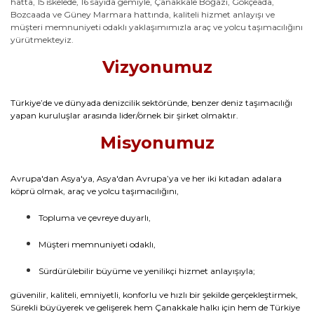
hatta, 15 iskelede, 16 sayıda gemiyle, Çanakkale Boğazı, Gökçeada,
Bozcaada ve Güney Marmara hattında, kaliteli hizmet anlayışı ve
müşteri memnuniyeti odaklı yaklaşımımızla araç ve yolcu taşımacılığını
yürütmekteyiz.
Vizyonumuz
Türkiye’de ve dünyada denizcilik sektöründe, benzer deniz taşımacılığı
yapan kuruluşlar arasında lider/örnek bir şirket olmaktır.
Misyonumuz
Avrupa'dan Asya'ya, Asya'dan Avrupa’ya ve her iki kıtadan adalara
köprü olmak, araç ve yolcu taşımacılığını,
Topluma ve çevreye duyarlı,
Müşteri memnuniyeti odaklı,
Sürdürülebilir büyüme ve yenilikçi hizmet anlayışıyla;
güvenilir, kaliteli, emniyetli, konforlu ve hızlı bir şekilde gerçekleştirmek,
Sürekli büyüyerek ve gelişerek hem Çanakkale halkı için hem de Türkiye