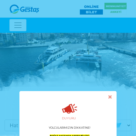
×
SEFER TARİFELERİ
DUYURU
YOLCULARIMIZIN DİKKATİNE!
BOĞAZ HATTINDA SEFER BİLGİSİ;