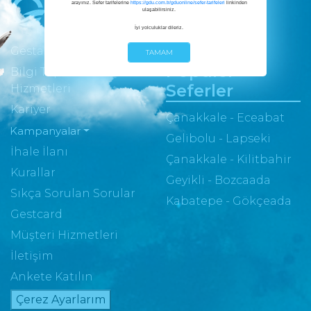
arayınız. Sefer tarifelerine
https://gdu.com.tr/gduonline/sefer-tarifeleri
linkinden
ulaşabilirsiniz.
İyi yolculuklar dileriz.
Gestaş Hakkında
TAMAM
Popüler
Bilgi Toplumu
Seferler
Hizmetleri
Kariyer
Çanakkale - Eceabat
Kampanyalar
Gelibolu - Lapseki
İhale İlanı
Çanakkale - Kilitbahir
Kurallar
Geyikli - Bozcaada
Sıkça Sorulan Sorular
Kabatepe - Gökçeada
Gestcard
Müşteri Hizmetleri
İletişim
Ankete Katılın
Çerez Ayarlarım