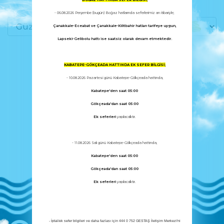
- 06.08.2026 Perşembe (bugün) Boğaz hatlarında seferlerimiz an itibariyle;
Çanakkale-Eceabat
ve Çanakkale-Kilitbahir hatları
tarifeye uygun,
Lapseki-Gelibolu
hattı ise
saatsiz olarak devam etmektedir.
KABATEPE-GÖKÇEADA HATTINDA EK SEFER BİLGİSİ;
- 10.08.2026 Pazartesi günü Kabatepe-Gökçeada hattında,
Kabatepe'den saat 05:00
Gökçeada'dan saat 05:00
Ek seferleri
yapılacaktır.
- 11.08.2026 Salı günü Kabatepe-Gökçeada hattında,
Kabatepe'den saat 05:00
Gökçeada'dan saat 05:00
Ek seferleri
yapılacaktır.
- İptal/ek sefer bilgileri ve daha fazlası için 444 0 752 GESTAŞ İletişim Merkezi'ni