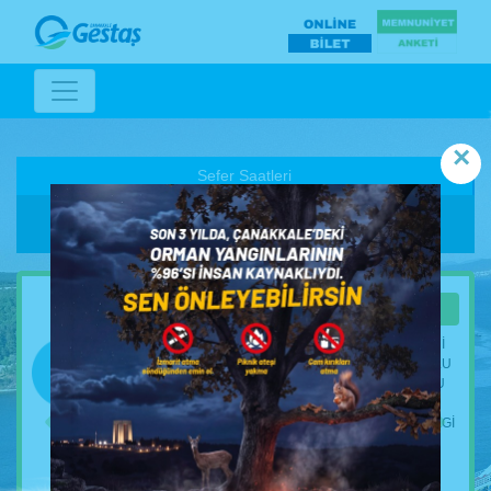
×
Sefer Saatleri
Duyurular
Gestaş Filosuna Yeni Gemi
YAZ SEZONUNDA ARTAN YOLCU VE ARAÇ TALEBINI
EN HIZLI ŞEKILDE KARŞILAMAK, LAPSEKI-GELIBOLU
HATTINDA ÖZELLIKLE AĞIR VASITA YOĞUNLUĞUNU
ETKIN BIR ŞEKILDE ÇÖZÜME KAVUŞTURMAK
AMACIYLA FILOMUZU GÜÇLENDIRDIK. DETAYLI BILGI
IÇIN TIKLAYINIZ.