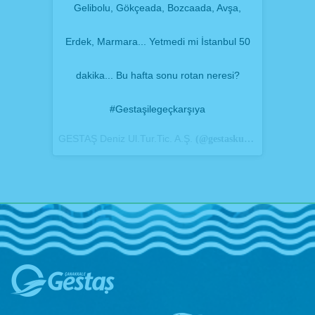
Gelibolu, Gökçeada, Bozcaada, Avşa,
Erdek, Marmara... Yetmedi mi İstanbul 50
dakika... Bu hafta sonu rotan neresi?
#Gestaşilegeçkarşıya
GESTAŞ Deniz Ul.Tur.Tic. A.Ş.
(@gestaskurumsal)&#39;in paylaştığı bir gönderi (