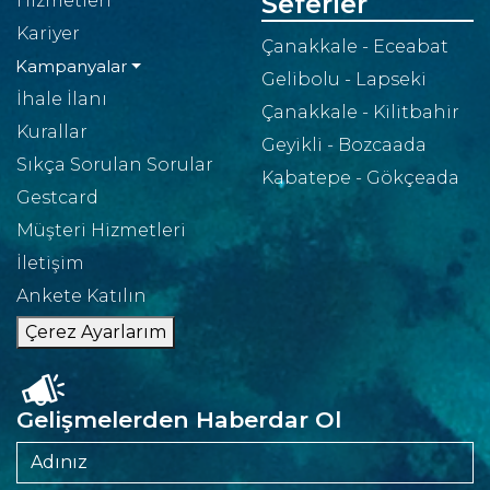
Seferler
Hizmetleri
Kariyer
Çanakkale - Eceabat
Kampanyalar
Gelibolu - Lapseki
İhale İlanı
Çanakkale - Kilitbahir
Kurallar
Geyikli - Bozcaada
Sıkça Sorulan Sorular
Kabatepe - Gökçeada
Gestcard
Müşteri Hizmetleri
İletişim
Ankete Katılın
Çerez Ayarlarım
Gelişmelerden Haberdar Ol