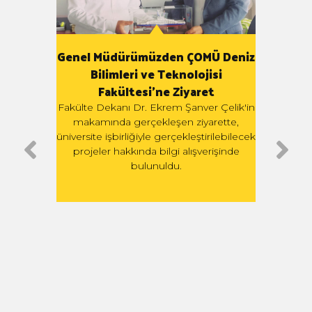
Genel Müdürümüzden ÇOMÜ Deniz
Bilimleri ve Teknolojisi
miyle
G
Fakültesi'ne Ziyaret
Yükse
Fakülte Dekanı Dr. Ekrem Şanver Çelik'in
ilen
Teki
makamında gerçekleşen ziyarette,
e 23
tar
üniversite işbirliğiyle gerçekleştirilebilecek
acera
G
projeler hakkında bilgi alışverişinde
ledi.
bulunuldu.