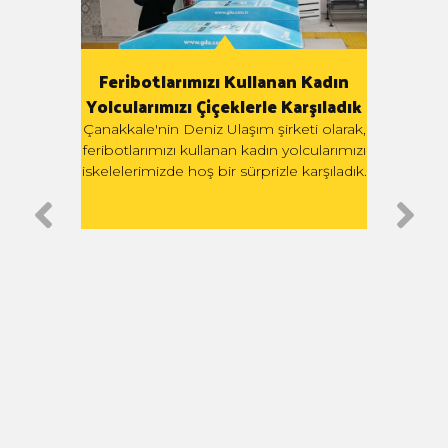
Feribotlarımızı Kullanan Kadın
Yolcularımızı Çiçeklerle Karşıladık
miyle
G
Çanakkale'nin Deniz Ulaşım şirketi olarak,
Yükse
feribotlarımızı kullanan kadın yolcularımızı
ilen
Teki
iskelelerimizde hoş bir sürprizle karşıladık.
e 23
tar
acera
G
ledi.