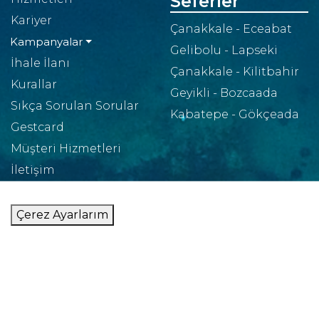
Seferler
Kariyer
Çanakkale - Eceabat
Kampanyalar
Gelibolu - Lapseki
İhale İlanı
Çanakkale - Kilitbahir
Kurallar
Geyikli - Bozcaada
Sıkça Sorulan Sorular
Kabatepe - Gökçeada
Gestcard
Müşteri Hizmetleri
İletişim
Ankete Katılın
Çerez Ayarlarım
Gelişmelerden Haberdar Ol