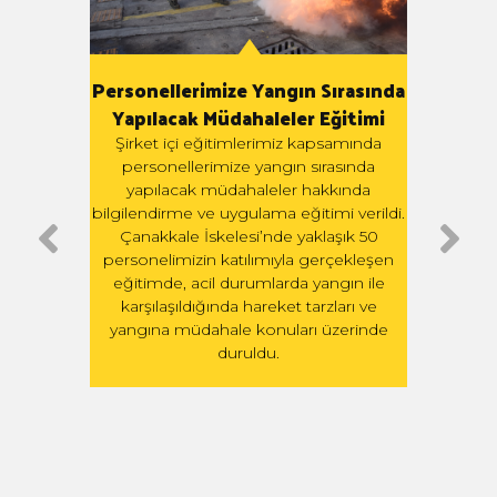
Personellerimize Yangın Sırasında
Yapılacak Müdahaleler Eğitimi
miyle
G
Şirket içi eğitimlerimiz kapsamında
Yükse
personellerimize yangın sırasında
ilen
Teki
yapılacak müdahaleler hakkında
e 23
tar
bilgilendirme ve uygulama eğitimi verildi.
acera
G
Çanakkale İskelesi’nde yaklaşık 50
ledi.
personelimizin katılımıyla gerçekleşen
eğitimde, acil durumlarda yangın ile
karşılaşıldığında hareket tarzları ve
yangına müdahale konuları üzerinde
duruldu.