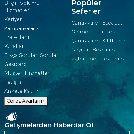
Popüler
Bilgi Toplumu
Seferler
Hizmetleri
Kariyer
Çanakkale - Eceabat
Kampanyalar
Gelibolu - Lapseki
İhale İlanı
Çanakkale - Kilitbahir
Kurallar
Geyikli - Bozcaada
Sıkça Sorulan Sorular
Kabatepe - Gökçeada
Gestcard
Müşteri Hizmetleri
İletişim
Ankete Katılın
Çerez Ayarlarım
Gelişmelerden Haberdar Ol