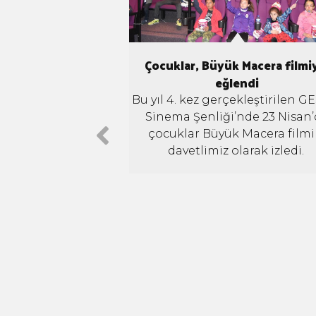
önce sağlık!
Çocuklar, Büyük Macera filmi
eğlendi
e üst üste özel sefer
yı, hızlı bir şekilde
Bu yıl 4. kez gerçekleştirilen G
ık. Hastaneye sevki
Sinema Şenliği’nde 23 Nisan
alarımıza acil şifalar
çocuklar Büyük Macera filmi
riz.
davetlimiz olarak izledi.