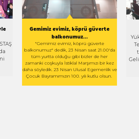
Gemimiz evimiz, köprü güverte
yle
balkonumuz...
Yük
"Gemimiz evimiz, köprü güverte
ESTAŞ
Te
balkonumuz" dedik, 23 Nisan saat 21.00'da
’da
tüm yurtta olduğu gibi bizler de her
ni
Gel
zamanki coşkuyla İstiklal Marşımızı bir kez
daha söyledik. 23 Nisan Ulusal Egemenlik ve
Çocuk Bayramımızın 100. yılı kutlu olsun.