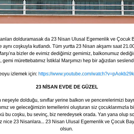
danları dolduramasak da 23 Nisan Ulusal Egemenlik ve Çocuk Ba
e aynı coşkuyla kutlandı. Tüm yurtta 23 Nisan akşamı saat 21.0
Marşı'na bizler de evimiz dediğimiz gemimiz, balkonumuz dediğ
k, gemi mürettebatımız İstiklal Marşımızı hep bir ağızdan seslend
eoyu izlemek için:
https://www.youtube.com/watch?v=pAokb29
23 NİSAN EVDE DE GÜZEL
 neşeyle dolduğu, sınıflar yerine balkon ve pencerelerimizi bay
mız ve geleceğimizin temellerini oluşturan siz çocuklarımızla bi
kü bu coşku, bu sevinç, biz neredeysek orada. Yan yana olup 
 nice 23 Nisanlara... 23 Nisan Ulusal Egemenlik ve Çocuk Bayr
olsun.