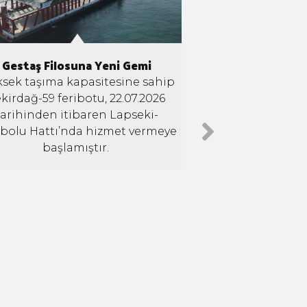
Gestaş Filosuna Yeni Gemi
Gestaş Gelibolu Ye
açı
sek taşıma kapasitesine sahip
kirdağ-59 feribotu, 22.07.2026
Şirketimiz ve Çanak
tarafından inşa edile
tarihinden itibaren Lapseki-
Feribot İskelesi, T.C
ibolu Hattı’nda hizmet vermeye
Bakanımız Say
başlamıştır.
URALOĞLU'nun katılım
törenle hiz