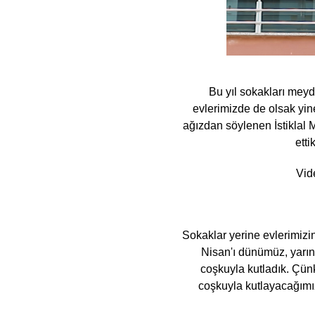
Bu yıl sokakları mey
evlerimizde de olsak yin
ağızdan söylenen İstiklal 
etti
Vid
Sokaklar yerine evlerimizin
Nisan'ı dünümüz, yarını
coşkuyla kutladık. Çün
coşkuyla kutlayacağımız