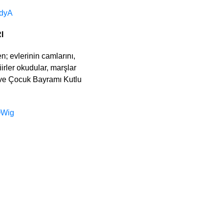
bdyA
I
; evlerinin camlarını,
irler okudular, marşlar
 ve Çocuk Bayramı Kutlu
OWig