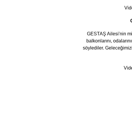
Vid
GESTAŞ Ailesi'nin min
balkonlarını, odaların
söylediler. Geleceğimi
Vid