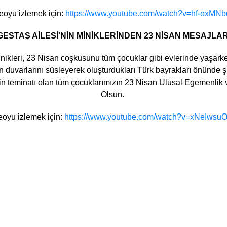
eoyu izlemek için:
https://www.youtube.com/watch?v=hf-oxMN
GESTAŞ AİLESİ'NİN MİNİKLERİNDEN 23 NİSAN MESAJLAR
ikleri, 23 Nisan coşkusunu tüm çocuklar gibi evlerinde yaşarken
ın duvarlarını süsleyerek oluşturdukları Türk bayrakları önünde şi
zin teminatı olan tüm çocuklarımızın 23 Nisan Ulusal Egemenlik
Olsun.
eoyu izlemek için:
https://www.youtube.com/watch?v=xNeIwsu