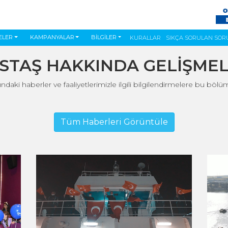
ELER
KAMPANYALAR
BİLGİLER
KURALLAR
SIKÇA SORULAN SOR
STAŞ HAKKINDA GELİŞME
ki haberler ve faaliyetlerimizle ilgili bilgilendirmelere bu bölümd
Tüm Haberleri Görüntüle