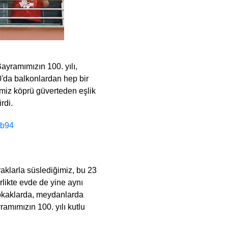
yramımızın 100. yılı,
0'da balkonlardan hep bir
imiz köprü güverteden eşlik
irdi.
kb94
raklarla süslediğimiz, bu 23
rlikte evde de yine aynı
sokaklarda, meydanlarda
amımızın 100. yılı kutlu