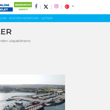
ULAR
MÜŞTERİ HİZMETLERİ
İLETİŞİM
LER
en ulaşabilirsiniz.