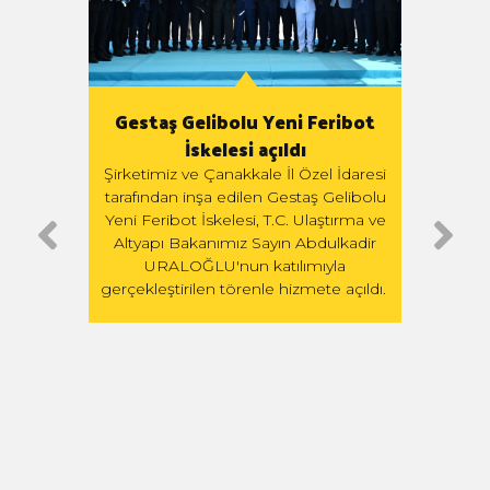
miyle
Gestaş Gelibolu Yeni Feribot
G
İskelesi açıldı
Yükse
ilen
Şirketimiz ve Çanakkale İl Özel İdaresi
Teki
tarafından inşa edilen Gestaş Gelibolu
e 23
tar
Yeni Feribot İskelesi, T.C. Ulaştırma ve
acera
G
Altyapı Bakanımız Sayın Abdulkadir
ledi.
URALOĞLU'nun katılımıyla
gerçekleştirilen törenle hizmete açıldı.