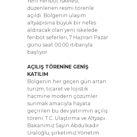
Yeni Feribot İskelesi,
düzenlenen resmi törenle
açıldı. Bölgenin ulaşım
altyapısına büyük bir nefes
aldıracak olan yeni iskelede
feribot seferleri, 7 Haziran Pazar
günü saat 00.00 itibarıyla
başlıyor.
AÇILIŞ TÖRENİNE GENİŞ
KATILIM
Bölgenin her geçen gün artan
turizm, ticaret ve lojistik
hacmine modern çözümler
sunmak amacıyla hayata
geçirilen bu dev yatırımın açılış
töreni; T.C. Ulaştırma ve Altyapı
Bakanımız Sayın Abdulkadir
Uraloğlu, şirketimiz Yönetim