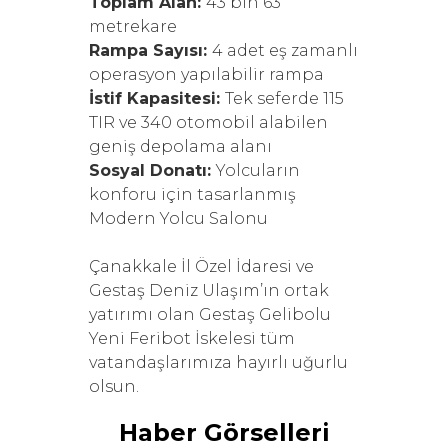
Toplam Alan:
43 bin 63
metrekare
Rampa Sayısı:
4 adet eş zamanlı
operasyon yapılabilir rampa
İstif Kapasitesi:
Tek seferde 115
TIR ve 340 otomobil alabilen
geniş depolama alanı
Sosyal Donatı:
Yolcuların
konforu için tasarlanmış
Modern Yolcu Salonu
Çanakkale İl Özel İdaresi ve
Gestaş Deniz Ulaşım’ın ortak
yatırımı olan Gestaş Gelibolu
Yeni Feribot İskelesi tüm
vatandaşlarımıza hayırlı uğurlu
olsun.
Haber Görselleri