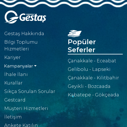
Gestaş Hakkında
Popüler
Bilgi Toplumu
Seferler
Hizmetleri
Kariyer
Çanakkale - Eceabat
Kampanyalar
Gelibolu - Lapseki
İhale İlanı
Çanakkale - Kilitbahir
Kurallar
Geyikli - Bozcaada
Sıkça Sorulan Sorular
Kabatepe - Gökçeada
Gestcard
Müşteri Hizmetleri
İletişim
Ankete Katılın