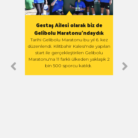
Gestaş Ailesi olarak biz de
Gelibolu Maratonu'ndaydık
miyle
G
Tarihi Gelibolu Maratonu bu yıl 6. kez
Yükse
düzenlendi. Kilitbahir Kalesi'nde yapılan
ilen
Teki
start ile gerçekleştirilen Gelibolu
e 23
tar
Maratonu'na 11 farklı ülkeden yaklaşık 2
acera
G
bin 500 sporcu katıldı.
ledi.