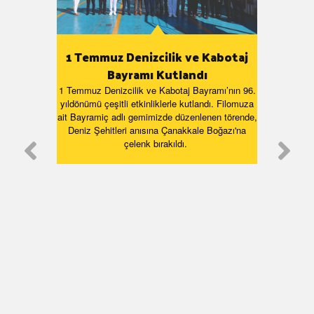
1 Temmuz Denizcilik ve Kabotaj
Bayramı Kutlandı
miyle
G
1 Temmuz Denizcilik ve Kabotaj Bayramı’nın 96.
Yükse
yıldönümü çeşitli etkinliklerle kutlandı. Filomuza
ilen
Teki
ait Bayramiç adlı gemimizde düzenlenen törende,
e 23
tar
Deniz Şehitleri anısına Çanakkale Boğazı'na
çelenk bırakıldı.
acera
G
ledi.