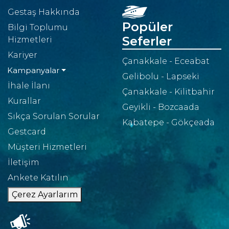
Gestaş Hakkında
Popüler
Bilgi Toplumu
Seferler
Hizmetleri
Kariyer
Çanakkale - Eceabat
Kampanyalar
Gelibolu - Lapseki
İhale İlanı
Çanakkale - Kilitbahir
Kurallar
Geyikli - Bozcaada
Sıkça Sorulan Sorular
Kabatepe - Gökçeada
Gestcard
Müşteri Hizmetleri
İletişim
Ankete Katılın
Çerez Ayarlarım