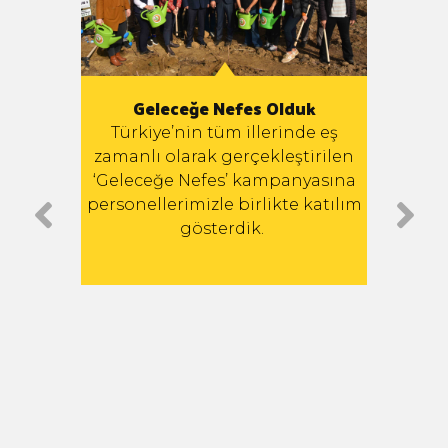
Geleceğe Nefes Olduk
miyle
G
Türkiye’nin tüm illerinde eş
Yükse
zamanlı olarak gerçekleştirilen
ilen
Teki
‘Geleceğe Nefes’ kampanyasına
e 23
tar
personellerimizle birlikte katılım
acera
G
gösterdik.
ledi.