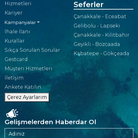
Seferler
Hizmetleri
Kariyer
Çanakkale - Eceabat
Kampanyalar
Gelibolu - Lapseki
İhale İlanı
Çanakkale - Kilitbahir
Kurallar
Geyikli - Bozcaada
Sıkça Sorulan Sorular
Kabatepe - Gökçeada
Gestcard
Müşteri Hizmetleri
İletişim
Ankete Katılın
Çerez Ayarlarım
Gelişmelerden Haberdar Ol